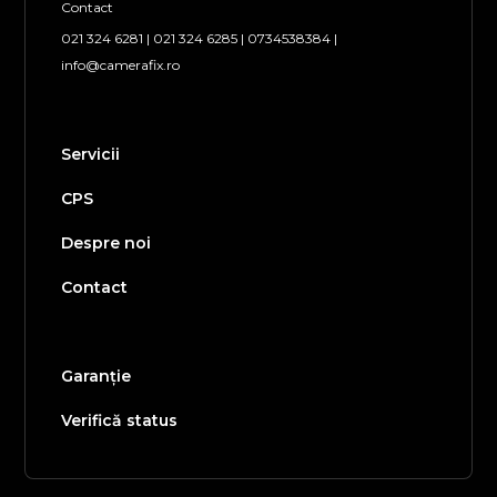
Contact
021 324 6281
|
021 324 6285
|
0734538384
|
info@camerafix.ro
Servicii
CPS
Despre noi
Contact
Garanție
Verifică status