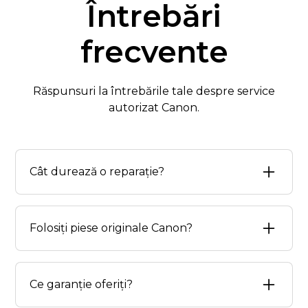
Întrebări
frecvente
Răspunsuri la întrebările tale despre service
autorizat Canon.
Cât durează o reparație?
Majoritatea reparațiilor se finalizează în 5-7
zile lucratoare. Cazurile complexe pot
Folosiți piese originale Canon?
necesita mai mult timp, dar te ține informativ
la fiecare pas.
Da, exclusiv componente autentice Canon
cu certificat. Fiecare piesă este verificată și
Ce garanție oferiți?
testată înainte de instalare pe echipamentul
tău.