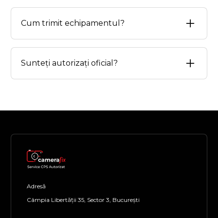
Toate reparațiile sunt acoperite de garanție de 3 l
Cum trimit echipamentul?
Poți aduce echipamentul direct la sediul
nostru din București sau îl poți trimite prin
Sunteți autorizați oficial?
curier. Te ajutăm cu instrucțiuni de
ambalare sigură.
Suntem singurul service autorizat Canon din
România cu certificare oficială și acces direct
la suportul tehnic Canon pentru
diagnosticare avansată.
Adresă
Câmpia Libertății 35, Sector 3, București