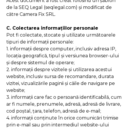
Acest document a fost creat folosind un șablon
de la SEQ Legal (seqlegal.com) și modificat de
către Camera Fix SRL.
C. Colectarea informațiilor personale
Pot fi colectate, stocate și utilizate următoarele
tipuri de informații personale:
1. informații despre computer, inclusiv adresa IP,
locația geografică, tipul și versiunea browser-ului
și despre sistemul de operare;
2. informații despre vizitele și utilizarea acestui
website, inclusiv sursa de recomandare, durata
vizitei, vizualizările paginii și căile de navigare pe
website;
3. informații care fac o persoană identificabilă, cum
ar fi numele, prenumele, adresă, adresă de livrare,
cod poștal, țara, telefon, adresă de e-mail;
4. informații conținute în orice comunicări trimise
prin e-mail sau prin intermediul website-ului