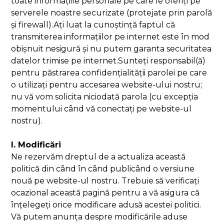
toate informațiile personale pe care le oferiți pe
serverele noastre securizate (protejate prin parolă
și firewall).Ați luat la cunoștință faptul că
transmiterea informațiilor pe internet este în mod
obișnuit nesigură și nu putem garanta securitatea
datelor trimise pe internet.Sunteți responsabil(ă)
pentru păstrarea confidențialității parolei pe care
o utilizați pentru accesarea website-ului nostru;
nu vă vom solicita niciodată parola (cu excepția
momentului când vă conectați pe website-ul
nostru).
I. Modificări
Ne rezervăm dreptul de a actualiza această
politică din când în când publicând o versiune
nouă pe website-ul nostru. Trebuie să verificați
ocazional această pagină pentru a vă asigura că
înțelegeți orice modificare adusă acestei politici.
Vă putem anunța despre modificările aduse