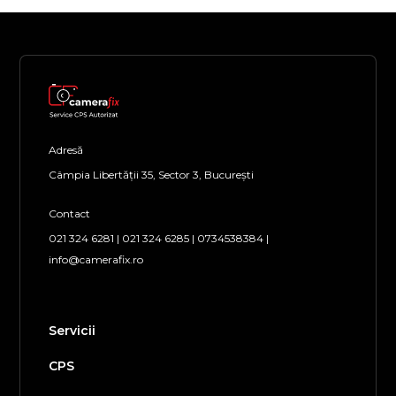
Adresă
Câmpia Libertății 35, Sector 3, București
Contact
021 324 6281
|
021 324 6285
|
0734538384
|
info@camerafix.ro
Servicii
CPS