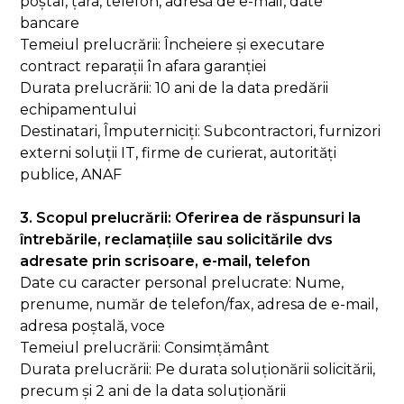
poștal, țara, telefon, adresă de e-mail, date
bancare
Temeiul prelucrării: Încheiere și executare
contract reparații în afara garanției
Durata prelucrării: 10 ani de la data predării
echipamentului
Destinatari, Împuterniciți: Subcontractori, furnizori
externi soluții IT, firme de curierat, autorități
publice, ANAF
3. Scopul prelucrării: Oferirea de răspunsuri la
întrebările, reclamațiile sau solicitările dvs
adresate prin scrisoare, e-mail, telefon
Date cu caracter personal prelucrate: Nume,
prenume, număr de telefon/fax, adresa de e-mail,
adresa poștală, voce
Temeiul prelucrării: Consimțământ
Durata prelucrării: Pe durata soluționării solicitării,
precum și 2 ani de la data soluționării