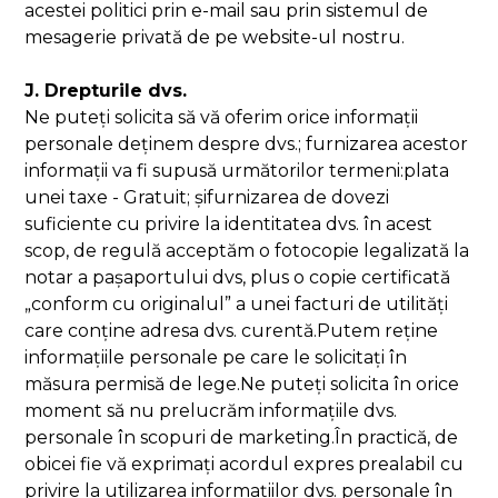
acestei politici prin e-mail sau prin sistemul de
mesagerie privată de pe website-ul nostru.
J. Drepturile dvs.
Ne puteți solicita să vă oferim orice informații
personale deținem despre dvs.; furnizarea acestor
informații va fi supusă următorilor termeni:plata
unei taxe - Gratuit; șifurnizarea de dovezi
suficiente cu privire la identitatea dvs. în acest
scop, de regulă acceptăm o fotocopie legalizată la
notar a pașaportului dvs, plus o copie certificată
„conform cu originalul” a unei facturi de utilități
care conține adresa dvs. curentă.Putem reține
informațiile personale pe care le solicitați în
măsura permisă de lege.Ne puteți solicita în orice
moment să nu prelucrăm informațiile dvs.
personale în scopuri de marketing.În practică, de
obicei fie vă exprimați acordul expres prealabil cu
privire la utilizarea informațiilor dvs. personale în